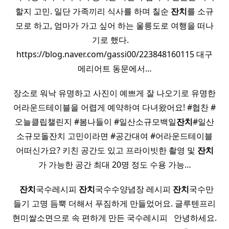
할지 고민. 일단 가족끼리 식사를 하며 칠순
잔치
를 소규
모로 하고, 엄마가 가고 싶어 하는 울릉도로 여행을 떠나
기로 했다. ​ ​ ​ ​
https://blog.naver.com/gassi00/223848160115 대구
메리어트 동문에서…
장소로 워낙 유명하고 사진이 예쁘게 잘 나오기로 유명한
어라운드테이블을 어렵게 예약하여 다녀왔어요! #협찬 #
오늘클립챌린지 #봄나들이 #일산소규모백일
잔치
#일산
소규모돌잔치 고민이라면 #공간대여 #어라운드테이블
어떠신가요? 키친 공간도 있고 프라이빗한 촬영 및
잔치
가 가능한 공간 최대 20명 정도 수용 가능…
​ ​
잔치
국수레시피
잔치
국수수양념장 레시피
잔치
국수만
들기 고명 듬뿍 더해서 푸짐하게 만들었어요. 글루텐프리
현미쌀소면으로 속 편하게 만든 국수레시피 ​ ​ 안녕하세요.