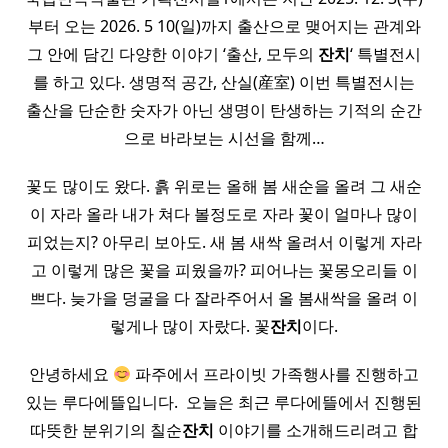
부터 오는 2026. 5 10(일)까지 출산으로 맺어지는 관계와
그 안에 담긴 다양한 이야기 ‘출산, 모두의
잔치
‘ 특별전시
를 하고 있다. 생명적 공간, 산실(産室) 이번 특별전시는
출산을 단순한 숫자가 아닌 생명이 탄생하는 기적의 순간
으로 바라보는 시선을 함께…
꽃도 많이도 왔다. 흙 위로는 올해 봄 새순을 올려 그 새순
이 자라 올라 내가 쳐다 볼정도로 자라 꽃이 얼마나 많이
피었는지? 아무리 보아도. 새 봄 새싹 올려서 이렇게 자라
고 이렇게 많은 꽃을 피웠을까? 피어나는 꽃몽오리들 이
쁘다. 늦가을 덩굴을 다 잘라주어서 올 봄새싹을 올려 이
렇게나 많이 자랐다. 꽃
잔치
이다.
안녕하세요
파주에서 프라이빗 가족행사를 진행하고
있는 루다에뜰입니다. ​ 오늘은 최근 루다에뜰에서 진행된
따뜻한 분위기의 칠순
잔치
이야기를 소개해드리려고 합