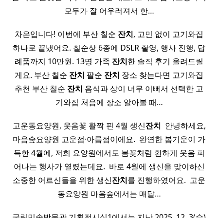
모두가 잘 어우러져서 한…
차은입니다! 이번에 부산 칠순
잔치
, 고민 없이 고기와집
하나로 끝냈어요. 칠순상 6종에 DSLR 촬영, 행사 진행, 답
례품까지 10만원. 13명 가족
잔치
한 솔직 후기 올려드릴
게요. 부산 칠순
잔치
팔순
잔치
장소 찾는다면 고기와집
추천 부산 칠순
잔치
음식과 상이 너무 이뻐서 선택한 고
기와집 처음에 장소 알아볼 때…
고운동요양원, 웃음꽃 활짝 핀 4월 생신
잔치
​ 안녕하세요,
마음숲요양원 고운점·아름점이에요. ​ 완연한 봄기운이 가
득한 4월에, 저희 요양원에서도 봄꽃처럼 환하게 웃음 피
어나는 행사가 열렸는데요. ​ 바로 4월에 생신을 맞이하신
소중한 어르신들을 위한 생신
잔치
를 진행하였어요. ​ 고운
동요양원 마음숲에서는 매달…
국립민속박물관 기획전시실1에서는 지난 2025. 12. 3(수)