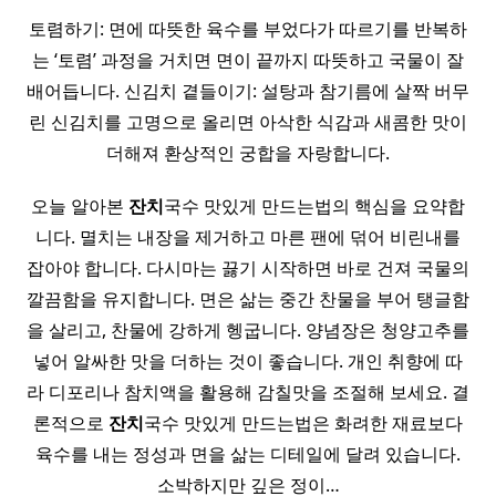
토렴하기: 면에 따뜻한 육수를 부었다가 따르기를 반복하
는 ‘토렴’ 과정을 거치면 면이 끝까지 따뜻하고 국물이 잘
배어듭니다. 신김치 곁들이기: 설탕과 참기름에 살짝 버무
린 신김치를 고명으로 올리면 아삭한 식감과 새콤한 맛이
더해져 환상적인 궁합을 자랑합니다.
오늘 알아본
잔치
국수 맛있게 만드는법의 핵심을 요약합
니다. 멸치는 내장을 제거하고 마른 팬에 덖어 비린내를
잡아야 합니다. 다시마는 끓기 시작하면 바로 건져 국물의
깔끔함을 유지합니다. 면은 삶는 중간 찬물을 부어 탱글함
을 살리고, 찬물에 강하게 헹굽니다. 양념장은 청양고추를
넣어 알싸한 맛을 더하는 것이 좋습니다. 개인 취향에 따
라 디포리나 참치액을 활용해 감칠맛을 조절해 보세요. 결
론적으로
잔치
국수 맛있게 만드는법은 화려한 재료보다
육수를 내는 정성과 면을 삶는 디테일에 달려 있습니다.
소박하지만 깊은 정이…