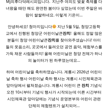
Mj의후다닥레시피입니다. ​ 지난주 여의도 벚꽃 축제를 다
녀왔을 때만 해도 완연한 봄이다 싶었는데 이번 주말은 바
람이 쌀쌀하네요. 이렇게 기온이…
안녕하세요! 청마지입니다
지난 5월 5일, 청양고등학
교에서 진행된 청양군 어린이날큰
잔치
! ​ 올해도 정말 많은
분들이 청양 어린이날큰
잔치
를 찾아와주셨습니다! 아이
들의 웃음소리, 곳곳에서 들려오던 공연 음악, 체험부스를
가득 채운 사람들까지! 올해 어린이날은 청양 전체가 하나
의 놀이터가 된 하루였는데요…
하며 어린이날을 축하하였습니다. 계룡시 2026년 어린이
날 축하 행사 어린이날 축하 행사는 계룡시 시민체육관과
앞마당에서 펼쳐졌습니다. 계룡시 어린이 큰
잔치
기념식
오전 10시부터 기념식 행사가 시작되는데 이른 시간부터
시민체육관 앞마당에는 기념식 운영본부와 어린이 관련
단체의 체험텐트가 설치되어…