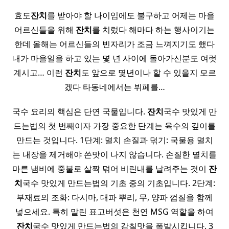
효도
잔치
를 받아야 할 나이임에도 불구하고 어제는 마을
어르신들을 위해
잔치
를 치렀다 해마다 하는 행사이기는
한데 올해는 어르신들의 빈자리가 조금 느껴지기도 했다
내가 마을일을 하고 있는 몇 년 사이에 돌아가신분도 여럿
계시고… 이런
잔치
도 앞으로 몇년이나 할 수 있을지 모르
겠다 타동네에서는 뷔페를…
국수 요리의 핵심은 단연 국물입니다.
잔치
국수 맛있게 만
드는법의 첫 번째이자 가장 중요한 단계는 육수의 깊이를
만드는 것입니다. 1단계: 멸치 손질과 덖기: 국물용 멸치
는 내장을 제거해야 쓴맛이 나지 않습니다. 손질한 멸치를
마른 냄비에 중불로 살짝 덖어 비린내를 날려주는 것이
잔
치
국수 맛있게 만드는법의 기초 중의 기초입니다. 2단계:
부재료의 조화: 다시마, 대파 뿌리, 무, 양파 껍질을 함께
넣으세요. 특히 말린 표고버섯은 천연 MSG 역할을 하여
잔치
국수 맛있게 만드는법의 감칠맛을 폭발시킵니다. 3