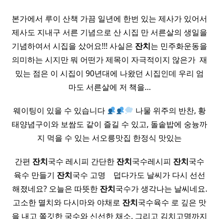
본가에서 루이 산책 가끔 일년에 한번 있는 제사가 있어서
제사도 지내구 서른 기념으로 산 시집 만 서른살의 생일을
기념하여서 시집을 샀어요!!! 사실은
잔치
는 민주화운동을
의미하는 시지만 뭐 어떤가 제목이 자극적이지 않은가 ​ 재
밌는 점은 이 시집이 90년대에 나왔던 시집인데 우리 엄
마도 서른살에 저 책을…
웨이팅이 있을 수 있습니다
나물 위주의 반찬, 황
태양념구이와 보쌈도 같이 즐길 수 있고, 돌솥밥에 숭늉까
지 먹을 수 있는 서오릉맛집 한정식 맛있는
간편
잔치
국수 레시피 간단한
잔치
국수레시피
잔치
국수
육수 만들기
잔치
국수 고명 ​ ​ ​ 덥다가도 날씨가 다시 선선
해졌네요? 오늘은 따뜻한
잔치
국수가 생각나는 날씨네요.
고소한 멸치와 다시마와 야채로
잔치
국수육수 로 깊은 맛
을 내고 쫄깃한 국수와 신선한 채소, 그리고 김치고명까지