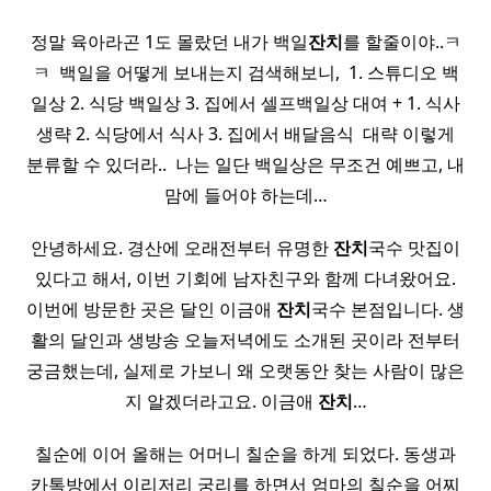
정말 육아라곤 1도 몰랐던 내가 백일
잔치
를 할줄이야..ㅋ
ㅋ ​ 백일을 어떻게 보내는지 검색해보니, ​ 1. 스튜디오 백
일상 2. 식당 백일상 3. 집에서 셀프백일상 대여 + 1. 식사
생략 2. 식당에서 식사 3. 집에서 배달음식​ ​ 대략 이렇게
분류할 수 있더라.. ​ 나는 일단 백일상은 무조건 예쁘고, 내
맘에 들어야 하는데…
안녕하세요. 경산에 오래전부터 유명한
잔치
국수 맛집이
있다고 해서, 이번 기회에 남자친구와 함께 다녀왔어요.
이번에 방문한 곳은 달인 이금애
잔치
국수 본점입니다. 생
활의 달인과 생방송 오늘저녁에도 소개된 곳이라 전부터
궁금했는데, 실제로 가보니 왜 오랫동안 찾는 사람이 많은
지 알겠더라고요. 이금애
잔치
…
칠순에 이어 올해는 어머니 칠순을 하게 되었다. 동생과
카톡방에서 이리저리 궁리를 하면서 엄마의 칠순을 어찌