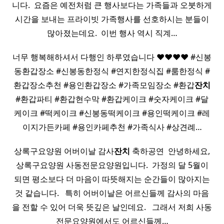
니다. ​ 요즘은 예전처럼 큰 행사보다는 가족들과 오붓하게
시간을 보내는 프라이빗 가족행사를 선호하시는 분들이
많아졌는데요. ​ 이번 행사 역시 직계…
너무 행복해하셔서 다행인 하루였습니다 ♥️♥️♥️♥️ #신봉
동환갑장소 #신봉동한정식 #연지한정식집 #룸한정식 #
환갑장소추천 #용인환갑장소 #가족모임장소 #환갑
잔치
#환갑파티 #환갑현수막 #환갑케이크 #숫자케이크 #달
케이크 #떡케이크 #신봉동떡케이크 #용인떡케이크 #레
이지가든카페 #용인카페추천 #가족식사 #상견례…
상록구요양원 어버이날 감사
잔치
축하공연 ​ 안녕하세요,
상록구요양원 사동전문요양원입니다. ​ 가정의 달 5월이
되면 평소보다 더 마음이 따뜻해지는 순간들이 많아지는
것 같습니다. ​ ​ 특히 어버이날은 어르신들께 감사의 마음
을 전할 수 있어 더욱 뜻깊은 날인데요. ​ ​ 그래서 저희 사동
전문요양원에서도 어르신들께…