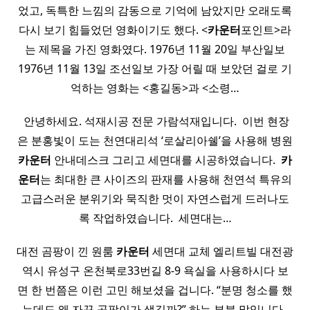
었고, 독특한 느낌의 감동으로 기억에 남았지만 오래도록
다시 보기 힘들었던 영화이기도 했다. <
카운터
포인트>라
는 제목을 가진 영화였다. 1976년 11월 20일 부산일보
1976년 11월 13일 조선일보 가장 어릴 때 보았던 걸로 기
억하는 영화는 <홍길동>과 <소령…
​ 안녕하세요. 석재시공 전문 가람석재입니다. ​ 이번 현장
은 분홍빛이 도는 천연대리석 ‘로살리아쉘’을 사용해 병원
카운터
안내데스크 그리고 세면대를 시공하였습니다. ​
카
운터
는 최대한 큰 사이즈의 판재를 사용해 천연석 특유의
고급스러운 분위기와 묵직한 멋이 자연스럽게 드러나도
록 작업하였습니다. ​ 세면대는…
대전 곰팡이 낀 원룸
카운터
세면대 교체 엘리트빌 대전광
역시 유성구 온천북로33번길 8-9 욕실을 사용하시다 보
면 한 번쯤은 이런 고민 해보셨을 겁니다. “분명 청소를 했
는데도 왜 자꾸 곰팡이가 생길까?” 하는 부분 말입니다. ​