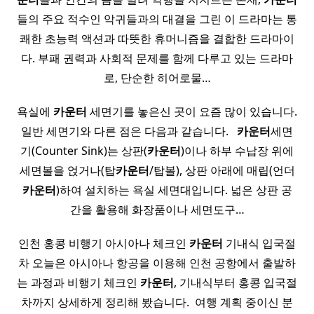
들의 주요 적수인 악귀들과의 대결을 그린 이 드라마는 통
쾌한 초능력 액션과 따뜻한 휴머니즘을 결합한 드라마이
다. 부패 권력과 사회적 문제를 함께 다루고 있는 드라마
로, 단순한 히어로물…
욕실에
카운터
세면기를 놓은신 곳이 요즘 많이 있습니다.
일반 세면기와 다른 점은 다음과 같습니다. ​ ​
카운터
세면
기(Counter Sink)는 상판(
카운터
)이나 하부 수납장 위에
세면볼을 얹거나(탑
카운터
/탑볼), 상판 아래에 매립(언더
카운터
)하여 설치하는 욕실 세면대입니다. 넓은 상판 공
간을 활용해 화장품이나 세면도구…
인천 홍콩 비행기 아시아나 체크인
카운터
기내식 입국절
차 오늘은 아시아나 항공을 이용해 인천 공항에서 출발하
는 과정과 비행기 체크인
카운터
, 기내식부터 홍콩 입국절
차까지 상세하게 정리해 봤습니다. ​ 여행 계획 중이신 분