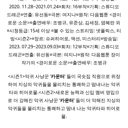
2020. 11.28~2021.01.24¤회차: 16부작¤기획: 스튜디오
드래곤¤연출: 유선동¤극본: 여지나¤원작: 다음웹툰 <경이
로운 소문>¤출연배우: 조병규, 유준상, 김세정, 염혜란 외
¤시청등급: 15세 이상 ¤볼 수 있는 스트리밍: 넷플릭스, 티
빙​<시즌2>¤장르: 슈퍼히어로, 액션, 미스터리¤방송일:
2023. 07.29~2023.09.03¤회차: 12부작¤기획: 스튜디오
드래곤¤연출: 유선동¤극본: 여지나¤원작: 다음웹툰 장이
작가의 <경이로운 소문>¤출연배우: 조병규
<시즌1>악귀 사냥꾼 ‘
카운터
‘ 들이 국숫집 직원으로 위장
하여 지상의 악귀들을 물리치는 통쾌하고 땀내나는 악귀
타파 히어로물.<시즌2>새로운 능력과 신입 멤버 영입으
로 더 강해진 악귀 사냥꾼 ‘
카운터
‘ 들이 더 악해진 지상의
악귀들을 물리치는 통쾌하고 땀내 나는 악귀타파 히어로
물.