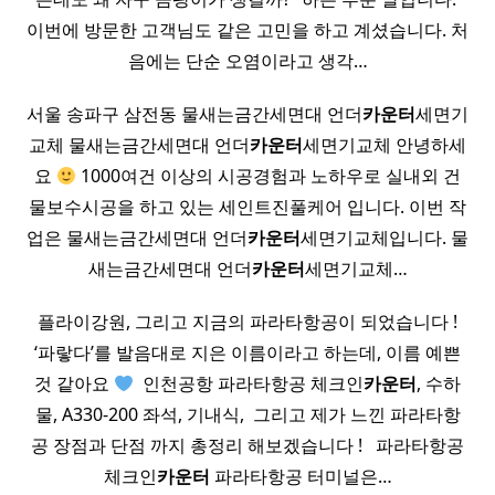
이번에 방문한 고객님도 같은 고민을 하고 계셨습니다. 처
음에는 단순 오염이라고 생각…
서울 송파구 삼전동 물새는금간세면대 언더
카운터
세면기
교체 물새는금간세면대 언더
카운터
세면기교체 안녕하세
요
1000여건 이상의 시공경험과 노하우로 실내외 건
물보수시공을 하고 있는 세인트진풀케어 입니다. 이번 작
업은 물새는금간세면대 언더
카운터
세면기교체입니다. 물
새는금간세면대 언더
카운터
세면기교체…
플라이강원, 그리고 지금의 파라타항공이 되었습니다 !
‘파랗다’를 발음대로 지은 이름이라고 하는데, 이름 예쁜
것 같아요
​ 인천공항 파라타항공 체크인
카운터
, 수하
물, A330-200 좌석, 기내식, ​ 그리고 제가 느낀 파라타항
공 장점과 단점 까지 총정리 해보겠습니다 ! ​ ​ 파라타항공
체크인
카운터
파라타항공 터미널은…