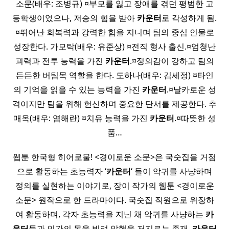
소문(배우: 조병규) ¤부모를 잃고 장애를 겪던 평범한 고
등학생이었으나, 저승의 힘을 받아
카운터
로 각성하게 됨.
¤뛰어난 회복력과 강력한 힘을 지니며 팀의 중심 인물로
성장한다. 가모탁(배우: 유준상) ¤전직 형사 출신.¤엄청난
괴력과 전투 능력을 가진
카운터
.¤정의감이 강하고 팀의
든든한 버팀목 역할을 한다. 도하나(배우: 김세정) ¤타인
의 기억을 읽을 수 있는 능력을 가진
카운터
.¤날카로운 성
격이지만 팀을 위해 헌신하며 중요한 단서를 제공한다. 추
매옥(배우: 염해란) ¤치유 능력을 가진
카운터
.¤따뜻한 성
품…
웹툰 한국형 히어로물! <경이로운 소문>은 국숫집을 거점
으로 활동하는 초능력자 ‘
카운터
‘ 들이 악귀를 사냥하며
정의를 실현하는 이야기로, 장이 작가의 웹툰 <경이로운
소문> 원작으로 한 드라마이다. 국숫집 직원으로 위장하
여 활동하며, 각자 초능력을 지닌 채 악귀를 사냥하는
카
운터
들과 인간의 몸을 빌려 악행을 저지르는 존재,
카운터