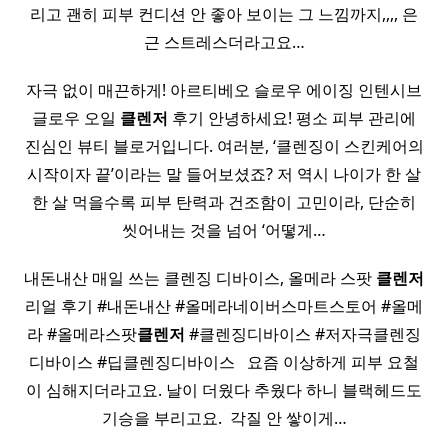
리고 괜히 피부 컨디션 안 좋아 보이는 그 느낌까지,,,, 은
근 스트레스더라고요…
​자극 없이 매끈하게! 아르티베오 슬로우 에이징 인텐시브
글로우 오일
클렌저
후기 ​안녕하세요! 평소 피부 관리에
진심인 뷰티 블로거입니다. 여러분, ‘클렌징이 스킨케어의
시작이자 끝’이라는 말 들어보셨죠? 저 역시 나이가 한 살
한 살 먹을수록 피부 탄력과 건조함이 고민이라, 단순히
씻어내는 것을 넘어 ‘어떻게…
내돈내산 매일 쓰는 클렌징 디바이스, 올메라 스팟
클렌저
리얼 후기 #내돈내산 #올메라네이버스마트스토어 #올메
라 #올메라스팟
클렌저
#클렌징디바이스 #저자극클렌징
디바이스 #딥클렌징디바이스 ​ ​ 요즘 이상하게 피부 요철
이 심해지더라고요. 날이 더웠다 추웠다 하니 블랙헤드도
기승을 부리고요. ​ 각질 안 쌓이게…