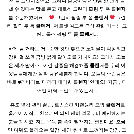
서 늘 고민이었어요. 그러다 필링이랑 세안을 한 번에 끝
낼 수 있다는 말을 듣고 제로셋 그린티 필링 투 폼
클렌저
를 주문해봤어요 !! ​
‍ 그린티 필링 투 폼
클렌저
‍ 그린
티 필링 투 폼
클렌저
: 제로셋 여드름 증상 완화 기능성 그
린티톡스 필링 투 폼
클렌저
…
하게 될 거라는 거! ​ 순한 것만 찾으면 노폐물이 걱정되고
강한 걸 쓰면 금방 붉게 달아오를 거니까요! ​ 그래서 오늘
은 제가 말이죠. ​ 이런 갈증을 해결해줄
클렌저
를 우리 이
웃님들에게만 살짝 공유해볼까 합니다. 오늘의 주인공은
바로 #리바이브 ‘테라피 에이씨
클렌저
‘ 인데요! ​ 지금부터
어떤 매력 포인트가 있는지…
​ 홍조 열감 관리 꿀팁, 로임스킨 카렌듈라 포밍
클렌저
로
홈케어 시작! ​ ​ ​ 환절기만 되면 괜히 얼굴부터 예민해지는
분들 계시죠. 저는 유독 볼 쪽이 빨개지는 편인데요. 조금
만 더워도 올라오는 열감, 세안 후 바로 느껴지는 당김, 그