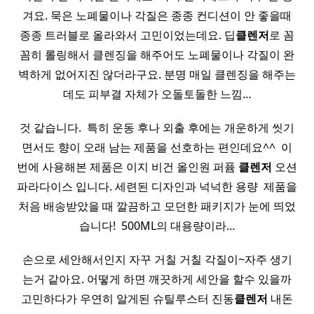
겨요. 묵은 노폐물이나 각질은 종종 컨디션이 안 좋을때
종종 트러블로 올라와서 고민이었는데요. 딥
클렌저
로 꼼
꼼히 롤링해서 클렌징을 해주어도 노폐물이나 각질이 완
벽하게 없어지진 않더라구요. 분명 매일 클렌징을 해주는
데도 피부결 자체가 오돌토돌한 느낌…
것 같습니다. ​ 특히 운동 후나 외출 후에는 개운하게 씻기
면서도 향이 오래 남는 제품을 선호하는 편인데요^^ ​ 이
번에 사용해본 제품은 이지 비건 올인원 퍼퓸
클렌저
오션
파라다이스 입니다. 세련된 디자인과 넉넉한 용량 ​ 제품을
처음 배송받았을 때 깔끔하고 모던한 패키지가 눈에 띄었
습니다! ​ 500ML의 대용량이라…
손으로 세안해서인지 자꾸 거칠 거칠 각질이~자주 생기
는거 같아요. 어떻게 하면 깨끗하게 세안을 할수 있을까
고민하다가 우연히 알게된 슈틸루스터 진동
클렌저
내돈