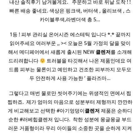
내산 솔직후기 남겨볼게요. ​ ​ 주문하고 바로 뒤날 도착 ! !
빠른 배송 좋네요. 색상은 핑크색, 버터색 , 올리브색 , 스
카이블루색,라벤더색 총 5…
1등 ! 피부 관리실 온어시즌 에스테틱 입니다 *.* 끝까지
읽어주세요 여러부운 ,, >< 오늘은 5월 가정의 달을 맞이
해서 메디페어에서 새롭게 출시된 NEW
클렌저
를 소개해
드리려합니다
트러블을 타깃해서 나온 제품인데요 여
드름 피부는 물론이고 예민하고 건조한 피부까지 모두모
두 안전하게 사용 가능한 ‘ 플라즈마…
그렇다고 매번 물로만 씻어주기에는 위생적인 면에서 찝
찝하죠. ​ 제가 엄마의 마음으로 성분부터 제형까지 깐깐하
게 비교해보고 선택한 #아기엉덩이
클렌저
제품은 순하디
순한 #러베힙클렌저 입니다. ​ 착한 성분에 몽글몽글 부드
러운 거품형이라 우리 아이들의 소중한 곳을 순하게 지켜