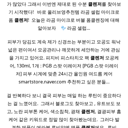
가 많았다 그래서 이번엔 제대로 된 수분
클렌저
를 찾아보
기 시작했다! ​ ​ 바로 올리브영추천템 라곰 셀럽 마이크로
폼
클렌저
!​ ​ 오늘은 라곰 마이크로 버블 폼클렌징에 대해
알아보자 ​ ​ ​
라곰 셀럽…
피부가 당김도 계속 제가 신경쓰는 부분이고 모공도 워낙
넓은 편이여서 모공관리나 깨끗하게 세안하는 거에 관심
을 가지고 있어요. 피지비 피스타치오 팩
클렌저
모공케
어, 130ml, 1개 : PGB 스팟 이레이저 [PGB 스팟 이레이
저] 피부 시계에 맞춘 24시간 올인원 여드름 케어
smartstore.naver.com 추천하고 싶은 분들…
걸 반복하다 보니 결국 피부는 매일 하는 루틴이 중요하다
는 걸 느꼈어요. ​ 그래서 블로그도 찾아보고 , 유트브도 보
고, 노란 피부톤 케어, 색소침착, 광채
클렌저
, 결광피부 홈
케어 같은 키워드로 정말 많이 찾아봤는데요. ​ 그러다 발
견한 제품이 메라블 루비알엔 앰플
클렌저
에요. ​ 루비