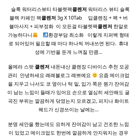
​ ​ ​ 슬룩 워터리스뷰티 타블렛팩
클렌저
워터리스 뷰티 슬록
블랙 카페인 팩
클렌저
3g X 10Tab ​ ​ ​ ​ 딥클렌징 + 팩 + 버
블마사지 + 피부정화 ​ 이 모든걸 타블렛팩
클렌저
한알로
가능하다니
​ ​ ​
환경부담 최소화 ​ ​ 이렇게 지퍼백 형태
로 되어있어 필요할 때 마다 하나씩 꺼내쓰면 된다. ​ 휴대
성에 기반을 둔게 느껴질 만큼…
올메라 스팟
클렌저
내돈내산 클렌징 디바이스 추천 모공
관리 ​ 안녕하세요 례례블로그 례쁘예요
요즘 메이크업
을 지우고 나서도 코 옆이나 턱 밑, 입가 쪽은 뭔가 잔여감
이 남는 느낌이 들때가 있어요 손으로 열심히 세안해도 굴
곡진 부위는 깔끔하게 닦였는지 모르겠고, 피지나 화이트
헤드가 신경쓰이는 날에는…
분명 세안을 했는데도 묘하게 잔여감이 남고 건조한 느낌
이 있었고 메이크업도 한번에 깔끔하게 안지워지는 경우