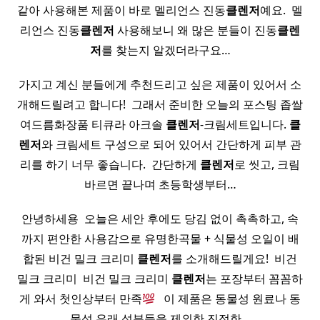
같아 사용해본 제품이 바로 멜리언스 진동
클렌저
예요. ​ 멜
리언스 진동
클렌저
사용해보니 왜 많은 분들이 진동
클렌
저
를 찾는지 알겠더라구요…
가지고 계신 분들에게 추천드리고 싶은 제품이 있어서 소
개해드릴려고 합니다! ​ 그래서 준비한 오늘의 포스팅 좁쌀
여드름화장품 티큐라 아크솔
클렌저
-크림세트입니다.
클
렌저
와 크림세트 구성으로 되어 있어서 간단하게 피부 관
리를 하기 너무 좋습니다. ​ 간단하게
클렌저
로 씻고, 크림
바르면 끝나며 초등학생부터…
안녕하세용 ​ 오늘은 세안 후에도 당김 없이 촉촉하고, 속
까지 편안한 사용감으로 유명한곡물 + 식물성 오일이 배
합된 비건 밀크 크리미
클렌저
를 소개해드릴게요! ​ 비건
밀크 크리미 ​ 비건 밀크 크리미
클렌저
는 포장부터 꼼꼼하
게 와서 첫인상부터 만족
​ ​ 이 제품은 동물성 원료나 동
물성 유래 성분들을 제외한 진정한…