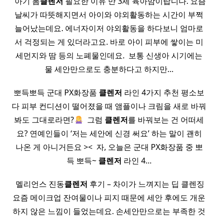
​ 아기 폼
클렌저
필요한 이유 만 3세 육아맘이랍니다. 요즘
날씨가 따뜻해지면서 아이와 야외활동하는 시간이 부쩍
늘어났는데요. 에너자이저 야외활동을 하다보니 엄마로
서 걱정되는 게 있더라고요. 바로 아이 피부에 쌓이는 미
세먼지와 땀 등의 노폐물인데요. ​ 보통 신생아 시기에는
물 세안만으로도 충분하다고 하지만…
뽀득뽀득 군대 PX화장품
클렌저
라인 4가지 추천 평소보
다 피부 컨디션이 떨어졌을 때 앰플이나 크림을 새로 바꿔
봐도 그대로라면?
​ 그럼
클렌저
를 바꿔보는 건 어떠세
요? 연예인들이 ‘저는 세안에 신경 써요’ 하는 말이 괜히
나온 게 아니거든요 >< ​ 자, 오늘은 군대 PX화장품 중 뽀
득 뽀득~
클렌저
라인 4…
​ 멜리언스 진동
클렌저
후기 – 차이가 느껴지는 딥 클렌징​
요즘 메이크업 잔여물이나 피지 때문에 세안 후에도 개운
하지 않은 느낌이 들었는데요. 손세안만으로는 부족한 것