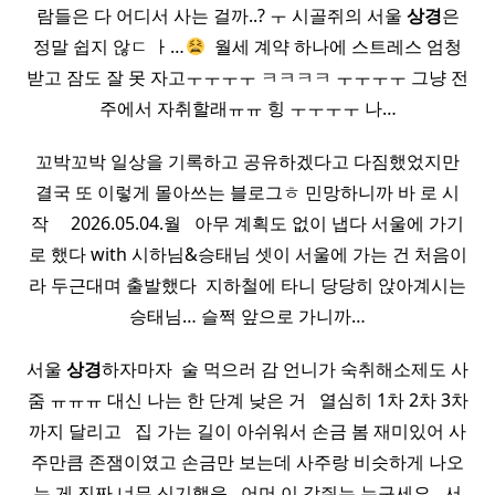
람들은 다 어디서 사는 걸까..? ㅜ 시골쥐의 서울
상경
은
정말 쉽지 않ㄷ ㅏ…
​ 월세 계약 하나에 스트레스 엄청
받고 잠도 잘 못 자고ㅜㅜㅜㅜ ㅋㅋㅋㅋ ㅜㅜㅜㅜ 그냥 전
주에서 자취할래ㅠㅠ 힝 ㅜㅜㅜㅜ 나…
꼬박꼬박 일상을 기록하고 공유하겠다고 다짐했었지만
결국 또 이렇게 몰아쓰는 블로그ㅎ 민망하니까 바 로 시
작 ​ ​ ​ ​ 2026.05.04.월 ​ ​ 아무 계획도 없이 냅다 서울에 가기
로 했다 with 시하님&승태님 셋이 서울에 가는 건 처음이
라 두근대며 출발했다​ ​ 지하철에 타니 당당히 앉아계시는
승태님… 슬쩍 앞으로 가니까…
서울
상경
하자마자 ​ 술 먹으러 감 언니가 숙취해소제도 사
줌 ㅠㅠㅠ 대신 나는 한 단계 낮은 거 ​ ​ 열심히 1차 2차 3차
까지 달리고 ​ ​ 집 가는 길이 아쉬워서 손금 봄 재미있어 사
주만큼 존잼이였고 손금만 보는데 사주랑 비슷하게 나오
는 게 진짜 너무 신기했음 ​ ​ 어머 이 강쥐는 누구세요 ​ ​ 서