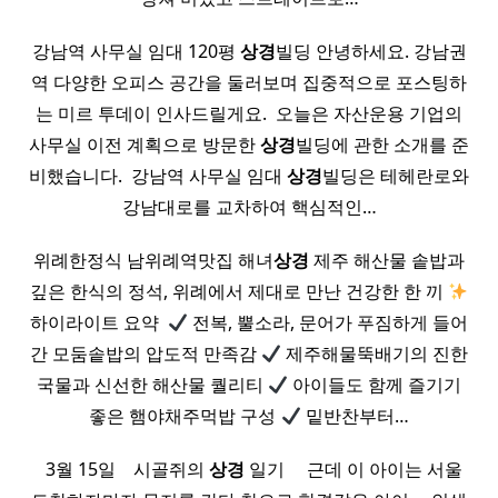
강남역 사무실 임대 120평
상경
빌딩 안녕하세요. 강남권
역 다양한 오피스 공간을 둘러보며 집중적으로 포스팅하
는 미르 투데이 인사드릴게요. ​ 오늘은 자산운용 기업의
사무실 이전 계획으로 방문한
상경
빌딩에 관한 소개를 준
비했습니다. ​ 강남역 사무실 임대
상경
빌딩은 테헤란로와
강남대로를 교차하여 핵심적인…
위례한정식 남위례역맛집 해녀
상경
제주 해산물 솥밥과
깊은 한식의 정석, 위례에서 제대로 만난 건강한 한 끼
하이라이트 요약 ​
전복, 뿔소라, 문어가 푸짐하게 들어
간 모둠솥밥의 압도적 만족감
제주해물뚝배기의 진한
국물과 신선한 해산물 퀄리티
아이들도 함께 즐기기
좋은 햄야채주먹밥 구성
밑반찬부터…
​ ​ 3월 15일 ​ ​ ​ 시골쥐의
상경
일기 ​ ​ ​ ​ 근데 이 아이는 서울