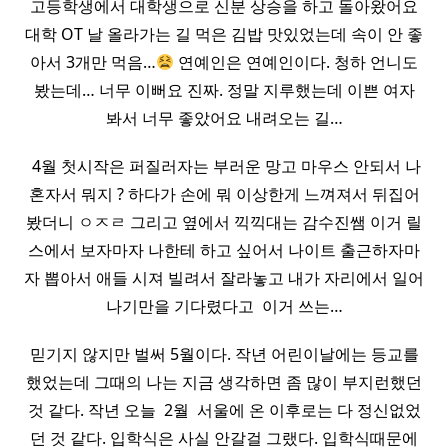
고등학생에서 대학생으로 신분 상승을 하고 돌아왔어요
대학 OT 날 올라가는 길 먹은 김밥 맛있었는데 속이 안 좋
아서 3개만 먹음…
연예인은 연예인이다. 청하 언니도
봤는데… 너무 이뻐요 진짜. 정말 지루했는데 이쁜 여자
봐서 너무 좋았어요 내려오는 길…
​ 4월 첫시작은 퍼질러자는 부러운 망고 마우스 안되서 나
혼자서 뭐지 ? 하다가 손에 뭐 이상한게 느껴져서 뒤집어
봤더니 ㅇㅈㄹ 그리고 옆에서 끽끽대는 감수진쌤 이거 릴
스에서 보자마자 나한테 하고 싶어서 나이트 출근하자마
자 뽑아서 애들 시져 빌려서 잘라놓고 내가 자리에서 일어
나기만을 기다렸다고 ​ 이거 쓰는…
믿기지 않지만 벌써 5월이다. 작년 어린이날에는 등교를
했었는데 그때의 나는 지금 생각하면 좀 많이 부지런했던
것 같다. 작년 오늘 ​ 2월 ​ 서울에 온 이후로는 다 정신없었
던 것 같다. 입학식은 사실 안갈걸 그랬다. 입학식때문에