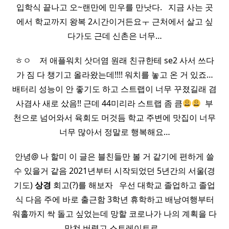
입학식 끝나고 오~랜만에 민우를 만낫다. ​ ​ 지금 사는 곳
에서 학교까지 왕복 2시간이거든요ㅜ 근처에서 살고 싶
다가도 근데 신촌은 너무…
ㅎㅇ ​ ​ ​ 저 애플워치 삿더염 원래 친규한테 se2 사서 쓰다
가 짐 다 챙기고 올라왔는데!!!! 워치를 놓고 온 거 있죠…
배터리 성능이 안 좋기도 하고 스트랩이 너무 꾸졌길래 겸
사겸사 새로 샀음!! 근데 44미리라 스트랩 좀 큼
​ 부
천으로 넘어와서 육회도 머것듬 학교 주변에 맛집이 너무
너무 많아서 정말로 행복해요…
안녕@ 나 할미 이 글은 블친들만 볼 거 같기에 편하게 쓸
수 있을거 같음 2021년부터 시작되었던 5년간의 서울(경
기도)
상경
회고(?)를 해보자 ​ ​ 우선 대학교 졸업하고 졸업
식 다음 주에 바로 출근함 3학년 휴학하고 배낭여행부터
워홀까지 싹 돌고 싶었는데 망할 코로나가 나의 계획을 다
망쳐 버렸고 스트레이트로…