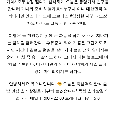
거야? 오두방정 떨다가 침착하게 오늘은 광명가서 친구들
만나러 가니까 준비 해볼게용~ 누구나 아니 대한민국 여
성이라면 인스타 피드에 코르티스 #임성현 자꾸 나오잖
아요 아 나도 그중에 한 사람인데…
​ ​ 여행은 늘 잔잔했던 삶에 큰 파동을 남긴 채 스쳐 지나가
는 꿈처럼 흘러간다. ​ ​ 후유증이 되어 가끔은 그립기도 하
지만 시간이 흐르고 현실을 살아가다 보면 점차 옅어지는
순간 ​ 마치 꼭 흉터 같기도 하다 ​ 그래서 나는 블로그에 여
행을 기록한다. 이건 나만의 의식이자 여행의 제일 끝에
있는 마무리이기도 하다…
​ 안녕하세요 유스니입니다.
오늘은 뚝섬역의 한식 솥
밥 맛집 쵸리
상경
을 리뷰해 보겠습니다! 뚝섬 쵸리
상경
영
업 시간 매일 11:00 – 22:00 브레이크 타임 15:0