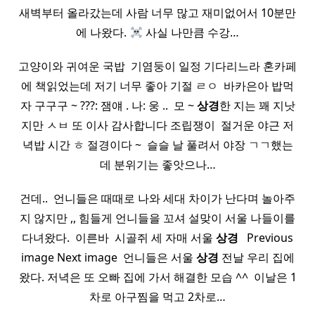
새벽부터 올라갔는데 사람 너무 많고 재미없어서 10분만
에 나왔다.
사실 나만큼 수강…
고양이와 귀여운 국밥 ​ 기염둥이 일정 기다리느라 혼카페
에 책읽었는데 저기 너무 좋아 기절 ㄹㅇ ​ 바카은아 밥먹
자 구구구 ~ ???: 잼얘 . 나: 웅 .. ​ 모 ~
상경
한 지는 꽤 지낫
지만 ㅅㅂ 또 이사 감사합니다 조립쟁이 ​ 절거운 야근 저
녁밥 시간 ㅎ 절경이다 ~ ​ 슬슬 날 풀려서 야장 ㄱㄱ했는
데 분위기는 좋앗으나…
건데.. ​ 언니들은 때때로 나와 세대 차이가 난다며 놀아주
지 않지만 ,, 힘들게 언니들을 꼬셔 설맞이 서울 나들이를
다녀왔다. ​ 이른바 ​ 시골쥐 세 자매 서울
상경
​ ​ Previous
image Next image ​ 언니들은 서울
상경
전날 우리 집에
왔다. 저녁은 또 오빠 집에 가서 해결한 모습 ^^ ​ 이날은 1
차로 아구찜을 먹고 2차로…