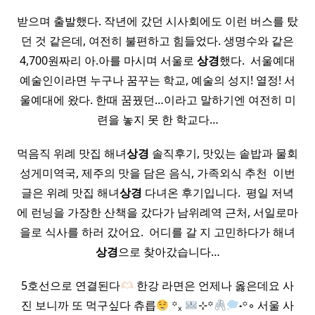
받으며 출발했다. 작년에 갔던 시사회에도 이런 버스를 탔
던 것 같은데, 여전히 불편하고 힘들었다. 생명수와 같은
4,700원짜리 아.아를 마시며 서울로
상경
했다. ​ 서울예대
예술인이라면 누구나 꿈꾸는 학교, 예술의 성지! 열정! 서
울예대에 왔다. 한때 꿈꿨던…이라고 말하기엔 여전히 미
련을 놓지 못 한 학교다…
먹음직 위례 맛집 해녀
상경
솔직후기, 맛있는 솥밥과 물회
성게미역국, 제주의 맛을 담은 음식, 가족외식 추천 ​ 이번
글은 위례 맛집 해녀
상경
다녀온 후기입니다. ​ 평일 저녁
에 런닝을 가장한 산책을 갔다가 남위례역 근처, 서일로마
을로 식사를 하러 갔어요. ​ 어디를 갈 지 고민하다가 해녀
상경
으로 찾아갔습니다…
5호선으로 연결된다
한강 라면은 언제나 옳은데요 사
진 보니까 또 먹구싶다 츄릅
꙳ₓ
⊹꙳
˖꙳◦ 서울 사