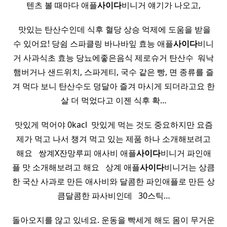
텐츠 볼 때마다 애플
사이다
비니거 얘기가 나오고,
​ 맛있는 탄산수인데 식후 혈당 상승 억제에 도움을 받을
수 있어요! 당쉼 스파클링 바나바잎 효능 애플
사이다
비니
거 사과식초 효능 당뇨에좋은음식 제로슈거 탄산수 ​ 워낙
햄버거나 샌드위치, 스파게티, 국수 같은 빵, 면 종류를 즐
겨 먹다 보니 탄산수도 덩달아 즐겨 마시게 되더라고요 한
살 더 먹었다고 이젠 식후 확…
맛있게 먹어야 0kacl ​ 맛있게 먹는 것도 중요하지만 요즘
제가 먹고 나서 챙겨 먹고 있는 제품 하나 소개해보려고
해요 ​ ​ 쌍계X잔망루피 애사비 애플
사이다
비니거 파인애
플 맛 소개해보려고 해요 ​ ​ 상계 애플
사이다
비니거는 상큼
한 국산 사과로 만든 애사비와 달콤한 파인애플로 만든 상
큼달콤한 파사비인데 ​ ​ 30스틱…
돌아오지를 않고 있네요. 운동을 빡세게 해도 몸이 무거운