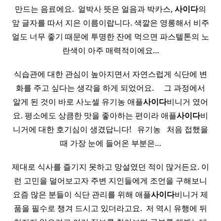
만드는 음료에요. ​ 얼박사 뜻은 얼음과 박카스,
사이다
의
앞 글자를 따서 지은 이름이랍니다. 색깔은 영롱해서 비주
얼도 너무 좋기 때문에 투명한 잔에 먹으면 파스텔톤의 노
란색이 아주 매력적이에요…
식습관에 대한 관심이 높아지면서 자연스럽게 식단에 변
화를 주고 싶다는 생각을 하게 되었어요. ​ ​ ​ ​ 그 과정에서
알게 된 것이 바로 사노셀 유기농 애플
사이다
비니거​ 였어
요. 평소에도 상큼한 맛을 좋아하는 편이라 애플
사이다
비
니거에​ 대한 호기심이 생겼답니다! ​ ​ 유기농 ​ ​ 처음 접했을
때 가장 눈에 들어온 부분은…
제대로 식사를 즐기지 못하고 망설였던 적이 많거든요. 이
런 고민을 덜어보고자 주변 지인들에게 조언을 구해보니
요즘 많은 분들이 식단 관리를 위해 애플
사이다
비니거 제
품을 필수로 챙겨 드시고 있더라고요. ​ 저 역시 유행에 뒤