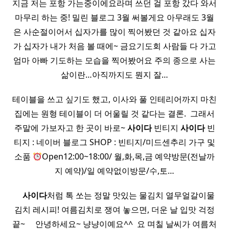
지금 저는 포항 가는중이에요라며 쓰던 걸 포항 갔다 와서
마무리 하는 중! 밀린 블로그 3월 써볼게요 아무래도 3월
은 사순절이어서 십자가를 많이 찍어봤던 것 같아요 십자
가 십자가 내가 처음 볼 때에~ 금요기도회 사람들 다 가고
엄마 아빠 기도하는 모습을 찍어봤어요 주의 종으로 사는
삶이란…아직까지도 뭔지 잘…
테이블을 쓰고 싶기도 했고, 이사와 풀 인테리어까지 마친
집에는 원형 테이블이 더 어울릴 것 같다는 결론. ​ 그래서
주말에 가보자고 한 곳이 바로~
사이다
빈티지
사이다
빈
티지 : 네이버 블로그 SHOP : 빈티지/미드센추리 가구 및
소품
Open12:00~18:00/ 월,화,목,금 예약방문(전날까
지 예약)/일 예약없이방문/수,토…
​ ​ ​ ​
사이다
처럼 톡 쏘는 정말 맛있는 물김치 열무얼갈이물
김치 레시피! 여름김치로 쟁여 놓으면, 더운 날 입맛 걱정
끝~ ​ ​ ​ ​ 안녕하세요~ 냥냥이예요^^ ​ 요 며칠 날씨가 여름처