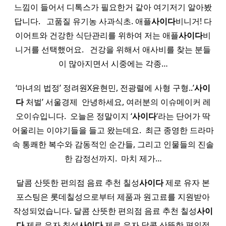
느낌이 들어서 디톡스가 필요한거 같아 여기저기 알아봤
답니다. ​ ​ 고품질 유기농 사과식초. 애플
사이다
비니거! 다
이어트와 건강한 식단관리를 위하여 저는 애플
사이다
비
니거를 선택했어요. ​ ​ 건강을 위해서 애사비를 찾는 분들
이 많아지면서 시중에는 각종…
‘마녀의 법정’ 정려원X윤현민, 전광렬에 사형 구형..’
사이
다
처벌’ 서울경제 ​ 안녕하세요, 여러분의 이슈메이커 레
오이슈입니다. ​ 오늘은 정말이지 ‘
사이다
‘라는 단어가 딱
어울리는 이야기들을 들고 왔는데요. ​ 최근 종영한 드라마
속 통쾌한 복수와 감동적인 순간들, 그리고 인물들의 진솔
한 감정선까지. ​ 마치 제가…
달콤 산뜻한 편의점 음료 추천 칠성
사이다
제로 유자 본
포스팅은 롯데칠성으로부터 제품과 원고료를 지원받아
작성되었습니다. 달콤 산뜻한 편의점 음료 추천 칠성
사이
다
제로 유자 칠성
사이다
제로 유자 달콤 산뜻한 편의점