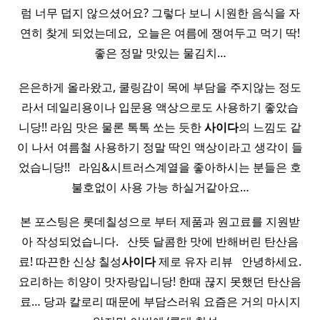
럼 너무 덥지 않으셨어요? 그렇다 보니 시원한 음식을 자
연히 찾게 되었는데요, ​ 오늘은 여름에 쟁여두고 먹기 딱!
좋은 정말 맛있는 물김치…
은은하게 올라왔고, 쿨링감이 목에 부담을 주지않는 정도
라서 데일리용이나 입문용 액상으로도 사용하기 좋았습
니당!! 라임 맛은 물론 톡톡 쏘는 듯한
사이다
의 느낌도 같
이 나서 여름철 사용하기 정말 딱인 액상이라고 생각이 들
었습니당!! ​ ​ 라임&시트러스계열을 좋아하시는 분들은 호
불호없이 사용 가능 하실거같아요…
본 포스팅은 롯데칠성으로 부터 제품과 원고료를 지원받
아 작성되었습니다. ​ ​ 산뜻 달콤한 맛에 반해버린 탄산음
료! 따끈한 신상 칠성
사이다
제로 유자 리뷰 ​ ​ 안녕하세요.
요리하는 히양이 맛자랑입니당! 한때 끊지 못했던 탄산음
료… 당과 칼로리 때문에 부담스러워 요즘은 거의 마시지