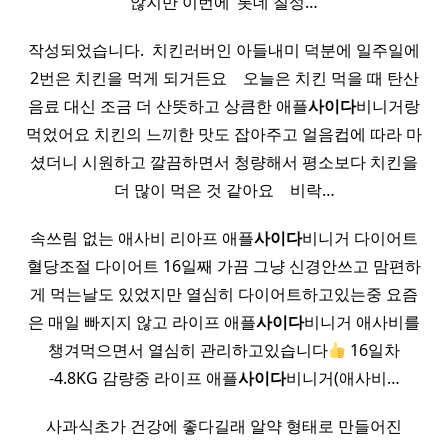
않지만 이번에 ‘롯데 칠성…
작성되었습니다. ​ 치킨러버인 아들내미 덕분에 일주일에
2번은 치킨을 먹게 되거든요 ​ ​ ​ 오늘은 치킨 먹을 때 탄산
음료 대신 조금 더 산뜻하고 상큼한 애플
사이다
비니거랑
먹었어요 치킨의 느끼한 맛도 잡아주고 얼음컵에 따라 마
셨더니 시원하고 깔끔하면서 청량해서 평소보다 치킨을
더 많이 먹은 것 같아요 ​ ​ ​ 비락…
속쓰림 없는 애사비 리아프 애플
사이다
비니거 다이어트
혈당조절 다이어트 16일째 가끔 그냥 신경안쓰고 맘편하
게 먹는날도 있었지만 열심히 다이어트하고있는중 요즘
은 매일 빠지지 않고 라이프 애플
사이다
비니거 애사비를
챙겨먹으면서 열심히 관리하고있습니다
16일차
-4.8KG 감량중 라이프 애플
사이다
비니거(애사비…
사과식초가 건강에 좋다길래 알약 형태로 만들어진