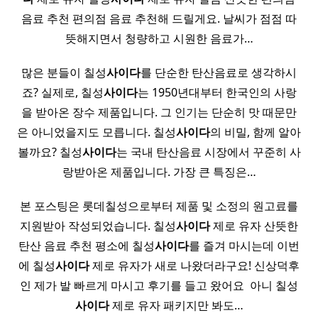
음료 추천 편​의점 음료 추천해 드릴게요. 날씨가 점점 따
뜻해지면서 청량하고 시원한 음료가…
많은 분들이 칠성
사이다
를 단순한 탄산음료로 생각하시
죠? 실제로, 칠성
사이다
는 1950년대부터 한국인의 사랑
을 받아온 장수 제품입니다. 그 인기는 단순히 맛 때문만
은 아니었을지도 모릅니다. 칠성
사이다
의 비밀, 함께 알아
볼까요? 칠성
사이다
는 국내 탄산음료 시장에서 꾸준히 사
랑받아온 제품입니다. 가장 큰 특징은…
본 포스팅은 롯데칠성으로부터 제품 및 소정의 원고료를
지원받아 작성되었습니다. 칠성
사이다
제로 유자 산뜻한
탄산 음료 추천 평소에 칠성
사이다
를 즐겨 마시는데 이번
에 칠성
사이다
제로 유자가 새로 나왔더라구요! 신상덕후
인 제가 발 빠르게 마시고 후기를 들고 왔어요 ​ 아니 칠성
사이다
제로 유자 패키지만 봐도…