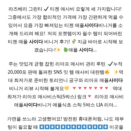
라즈베리 그린티
티젠 애사비 요렇게 세 가지랍니다! ​
그중에서도 가장 합리적인 가격에 가장 간편하게 먹을 수
있어서 요즘 가장 빠져있는 티젠 애플
사이다
비니거를 소
개해 드리려 해요! ​ 저의 포켓템이자 필수 템이 되어버린
티젠 애플
사이다
비니거 후기!
지금 바아로 시작해 보
겠습니다-!
​
애플
사이다
…
주는 맛있게 균형 잡힌 리아프 애사비 관리 루틴 ​
누적
20,000포 판매 돌파한 SNS 잇 템 애사비 대란템
​ ​
역
대 최저가로 준비한 토리언니 공구와 리아프 애플
사이다
비니거 리뷰 시작해 볼게요
​
​ ​ 역대
최저가 리아프 애사비스틱(5박스) 링크
​ 리아프 애사비
애플
사이다
비니거 애플식초 스틱 5박스 LIA 리아…
가면을 쓰느라 고생했어요! 방전된 휴대폰처럼, 나도 재부
팅이 필요할 때
이곳을