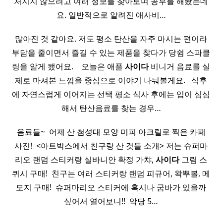
처지지 않으려고 여러 정보를 찾아보며 공부를 해봤는데
요. 일반적으로 알려진 애사비…
많아진 것 같아요. 저도 평소 탄산을 자주 마시는 편이라
부담을 줄이면서 즐길 수 있는 제품을 찾다가 당쉼 스파클
링을 알게 됐어요. ​ ​ ​ 오늘은 애플
사이다
비니거 음료를 실
제로 마셔본 느낌을 중심으로 이야기 나눠볼게요. ​ ​ 식후
에 자연스럽게 이어지는 선택 평소 식사 후에는 입이 심심
해서 탄산음료를 찾는 경우…
음료들~ ​ 어제 산 첨성대 모양 미피 아크릴로 찍은 카페
사진! ​ <아트박스에서 친구랑 산 것들 소개> 저는 슈퍼마
리오 랜덤 스티커랑 실바니안 확정 가챠,
사이다
그림 스
퀴시 구매! ​ 친구는 여러 스티커랑 랜덤 피규어, 왁뿌볼, 메
모지 구매! ​ 슈퍼마리오 스티커에 혹시나 굼바가 있을까
싶어서 열어보니!! ​ 악당 5…